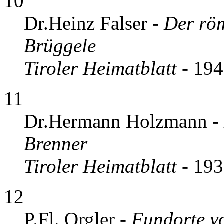
10
Dr.Heinz Falser -
Der röm
Brüggele
Tiroler Heimatblatt
- 19
11
Dr.Hermann Holzmann -
Brenner
Tiroler Heimatblatt
- 19
12
P.Fl. Orgler -
Fundorte vo