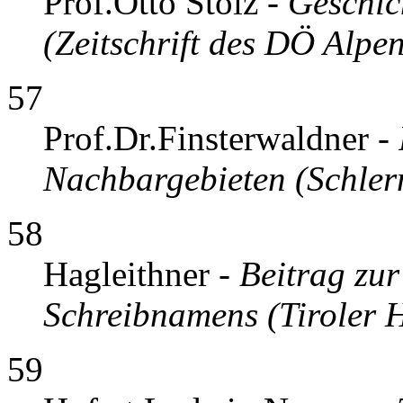
Prof.Otto Stolz -
Geschic
(Zeitschrift des DÖ Alpe
57
Prof.Dr.Finsterwaldner -
Nachbargebieten (Schlern
58
Hagleithner -
Beitrag zur
Schreibnamens (Tiroler H
59