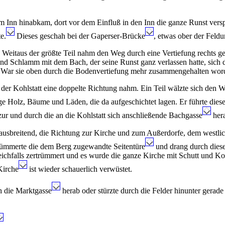
um Inn hinabkam, dort vor dem Einfluß in den Inn die ganze Runst vers
e.
Dieses geschah bei der Gaperser-Brücke
, etwas ober der Feld
s. Weitaus der größte Teil nahm den Weg durch eine Vertiefung rechts ge
Schlamm mit dem Bach, der seine Runst ganz verlassen hatte, sich da
ab. War sie oben durch die Bodenvertiefung mehr zusammengehalten word
er Kohlstatt eine doppelte Richtung nahm. Ein Teil wälzte sich den W
nge Holz, Bäume und Läden, die da aufgeschichtet lagen. Er führte dieses
ur und durch die an die Kohlstatt sich anschließende Bachgasse
hera
sbreitend, die Richtung zur Kirche und zum Außerdorfe, dem westlichen
trümmerte die dem Berg zugewandte Seitentüre
und drang durch diesel
chfalls zertrümmert und es wurde die ganze Kirche mit Schutt und Kot a
Kirche
ist wieder schauerlich verwüstet.
h die Marktgasse
herab oder stürzte durch die Felder hinunter gerade