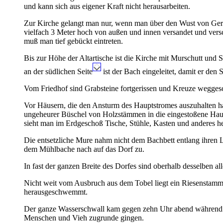
und kann sich aus eigener Kraft nicht herausarbeiten.
Zur Kirche gelangt man nur, wenn man über den Wust von Geröl
vielfach 3 Meter hoch von außen und innen versandet und versc
muß man tief gebückt eintreten.
Bis zur Höhe der Altartische ist die Kirche mit Murschutt und
an der südlichen Seite
ist der Bach eingeleitet, damit er den
Vom Friedhof sind Grabsteine fortgerissen und Kreuze wegges
Vor Häusern, die den Ansturm des Hauptstromes auszuhalten ha
ungeheurer Büschel von Holzstämmen in die eingestoßene Haust
sieht man im Erdgeschoß Tische, Stühle, Kasten und anderes h
Die entsetzliche Mure nahm nicht dem Bachbett entlang ihren La
dem Mühlbache nach auf das Dorf zu.
In fast der ganzen Breite des Dorfes sind oberhalb desselben 
Nicht weit vom Ausbruch aus dem Tobel liegt ein Riesenstamm
herausgeschwemmt.
Der ganze Wasserschwall kam gegen zehn Uhr abend während ei
Menschen und Vieh zugrunde gingen.