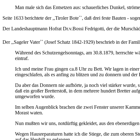
Man male sich das Entsetzen aus: schauerliches Dunkel, ström
Seite 1633 berichtete der ,,Tiroler Bote``, daß drei feste Bauten -
Der Landeshauptmann Hofrat Dr.v.Bossi Fedrigotti, der die Murschäd
Der ,,Sageler Vater`` (Josef Schatz 1842-1929) beschrieb in der Fami
Während des Schutzengelsonntags, am 30.8.1879, herrschte wä
eintraf.
Ich und meine Frau gingen ca.8 Uhr zu Bett. Wir lagen in eine
eingeschlafen, als es anfing zu blitzen und zu donnern und der
Da aber das Donnern nie aufhörte, ja noch viel stärker wurde, 
daß ein großer Bretterstoß, in dem mehrere hundert Bretter aufg
umgeworfen wurde.
Im selben Augenblick brachen die zwei Fenster unserer Kammer
Morast waten.
Nun mußten wir uns, notdürftig gekleidet, aus den ebenerdig
Wegen Hausreparaturen hatte ich die Stiege, die zum oberen St
auf das Heubill zu gelangen.