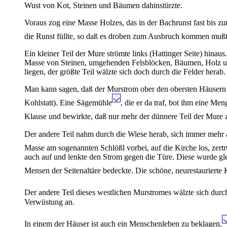
Wust von Kot, Steinen und Bäumen dahinstürzte.
Voraus zog eine Masse Holzes, das in der Bachrunst fast bis z
die Runst füllte, so daß es droben zum Ausbruch kommen mußt
Ein kleiner Teil der Mure strömte links (Hattinger Seite) hinau
Masse von Steinen, umgehenden Felsblöcken, Bäumen, Holz und 
liegen, der größte Teil wälzte sich doch durch die Felder her
Man kann sagen, daß der Murstrom ober den obersten Häusern d
Kohlstatt). Eine Sägemühle
, die er da traf, bot ihm eine Me
Klause und bewirkte, daß nur mehr der dünnere Teil der Mure z
Der andere Teil nahm durch die Wiese herab, sich immer mehr au
Masse am sogenannten Schlößl vorbei, auf die Kirche los, zer
auch auf und lenkte den Strom gegen die Türe. Diese wurde glei
Mensen der Seitenaltäre bedeckte. Die schöne, neurestaurierte 
Der andere Teil dieses westlichen Murstromes wälzte sich durc
Verwüstung an.
In einem der Häuser ist auch ein Menschenleben zu beklagen.