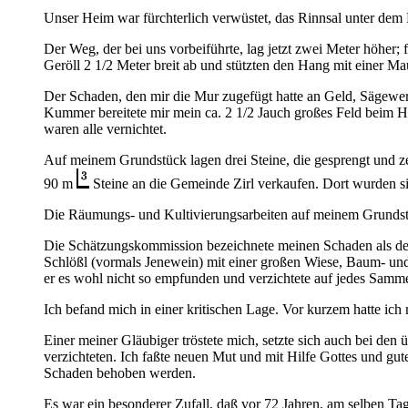
Unser Heim war fürchterlich verwüstet, das Rinnsal unter dem 
Der Weg, der bei uns vorbeiführte, lag jetzt zwei Meter höher;
Geröll 2 1/2 Meter breit ab und stützten den Hang mit einer M
Der Schaden, den mir die Mur zugefügt hatte an Geld, Sägewe
Kummer bereitete mir mein ca. 2 1/2 Jauch großes Feld beim H
waren alle vernichtet.
Auf meinem Grundstück lagen drei Steine, die gesprengt und zer
90 m
Steine an die Gemeinde Zirl verkaufen. Dort wurden si
Die Räumungs- und Kultivierungsarbeiten auf meinem Grundstüc
Die Schätzungskommission bezeichnete meinen Schaden als den
Schlößl (vormals Jenewein) mit einer großen Wiese, Baum- und 
er es wohl nicht so empfunden und verzichtete auf jedes Samme
Ich befand mich in einer kritischen Lage. Vor kurzem hatte ich
Einer meiner Gläubiger tröstete mich, setzte sich auch bei den
verzichteten. Ich faßte neuen Mut und mit Hilfe Gottes und gut
Schaden behoben werden.
Es war ein besonderer Zufall, daß vor 72 Jahren, am selben T