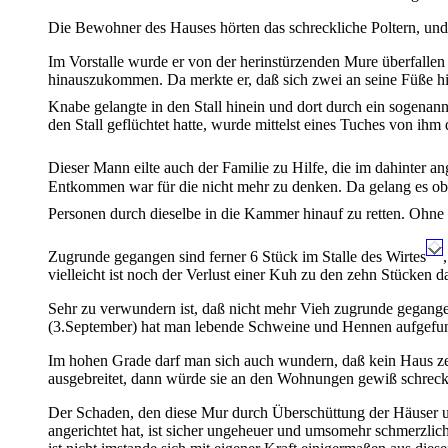
Die Bewohner des Hauses hörten das schreckliche Poltern, und d
Im Vorstalle wurde er von der herinstürzenden Mure überfallen
hinauszukommen. Da merkte er, daß sich zwei an seine Füße hin
Knabe gelangte in den Stall hinein und dort durch ein sogenan
den Stall geflüchtet hatte, wurde mittelst eines Tuches von ih
Dieser Mann eilte auch der Familie zu Hilfe, die im dahinter 
Entkommen war für die nicht mehr zu denken. Da gelang es o
Personen durch dieselbe in die Kammer hinauf zu retten. Ohne
Zugrunde gegangen sind ferner 6 Stück im Stalle des Wirtes
vielleicht ist noch der Verlust einer Kuh zu den zehn Stücken 
Sehr zu verwundern ist, daß nicht mehr Vieh zugrunde gegang
(3.September) hat man lebende Schweine und Hennen aufgefu
Im hohen Grade darf man sich auch wundern, daß kein Haus zers
ausgebreitet, dann würde sie an den Wohnungen gewiß schreck
Der Schaden, den diese Mur durch Überschüttung der Häuser 
angerichtet hat, ist sicher ungeheuer und umsomehr schmerzlic