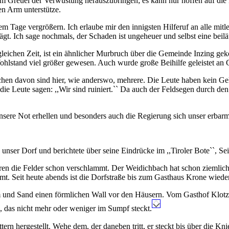
sem Greuel der Verwüstung herauszubringen; es kann nur hoffen auf die 
en Arm unterstütze.
dem Tage vergrößern. Ich erlaube mir den innigsten Hilferuf an alle mit
t. Ich sage nochmals, der Schaden ist ungeheuer und selbst eine beil
 gleichen Zeit, ist ein ähnlicher Murbruch über die Gemeinde Inzing g
ohlstand viel größer gewesen. Auch wurde große Beihilfe geleistet an 
n davon sind hier, wie anderswo, mehrere. Die Leute haben kein Gel
die Leute sagen: ,,Wir sind ruiniert.`` Da auch der Feldsegen durch den 
sere Not erhellen und besonders auch die Regierung sich unser erbar
unser Dorf und berichtete über seine Eindrücke im ,,Tiroler Bote``, Sei
aren die Felder schon verschlammt. Der Weidichbach hat schon ziemlic
. Seit heute abends ist die Dorfstraße bis zum Gasthaus Krone wieder 
m und Sand einen förmlichen Wall vor den Häusern. Vom Gasthof Klotz 
s, das nicht mehr oder weniger im Sumpf steckt.
ern hergestellt. Wehe dem, der daneben tritt, er steckt bis über die Kn