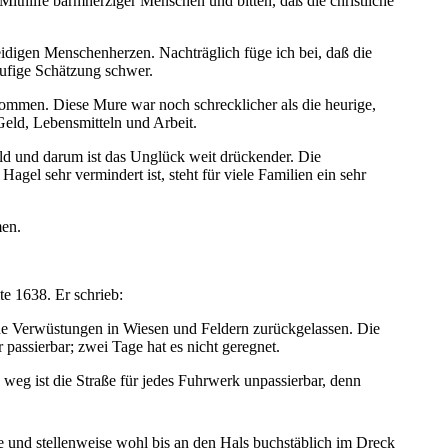
Mithilfe barmherziger Menschen und bitten, daß die christliche
leidigen Menschenherzen. Nachträglich füge ich bei, daß die
äufige Schätzung schwer.
ekommen. Diese Mure war noch schrecklicher als die heurige,
Geld, Lebensmitteln und Arbeit.
d und darum ist das Unglück weit drückender. Die
Hagel sehr vermindert ist, steht für viele Familien ein sehr
men.
te 1638. Er schrieb:
he Verwüstungen in Wiesen und Feldern zurückgelassen. Die
passierbar; zwei Tage hat es nicht geregnet.
weg ist die Straße für jedes Fuhrwerk unpassierbar, denn
ie und stellenweise wohl bis an den Hals buchstäblich im Dreck