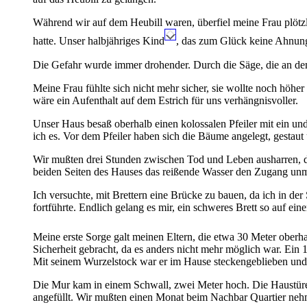
Während wir auf dem Heubill waren, überfiel meine Frau plötzli
hatte. Unser halbjähriges Kind
, das zum Glück keine Ahnung 
Die Gefahr wurde immer drohender. Durch die Säge, die an d
Meine Frau fühlte sich nicht mehr sicher, sie wollte noch höher
wäre ein Aufenthalt auf dem Estrich für uns verhängnisvoller.
Unser Haus besaß oberhalb einen kolossalen Pfeiler mit ein u
ich es. Vor dem Pfeiler haben sich die Bäume angelegt, gestaut u
Wir mußten drei Stunden zwischen Tod und Leben ausharren, da
beiden Seiten des Hauses das reißende Wasser den Zugang un
Ich versuchte, mit Brettern eine Brücke zu bauen, da ich in de
fortführte. Endlich gelang es mir, ein schweres Brett so auf e
Meine erste Sorge galt meinen Eltern, die etwa 30 Meter ober
Sicherheit gebracht, da es anders nicht mehr möglich war. Ei
Mit seinem Wurzelstock war er im Hause steckengeblieben und
Die Mur kam in einem Schwall, zwei Meter hoch. Die Haustüre
angefüllt. Wir mußten einen Monat beim Nachbar Quartier ne