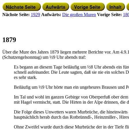
Nächste Seite:
1929
Aufwärts:
Die großen Muren
Vorige Seite:
18
1879
Über die Mure des Jahres 1879 liegen mehrere Berichte vor. Am 4.9.
(Schutzengelsonntag) um ½9 Uhr abends traf:
Es begann an diesem Tage beiläufig um ½8 Uhr abends ein fürch
schnell aufeinander. Die Leute sagten, daß sie nie ein solches D
es sehr stark.
Beiläufig um ½9 Uhr hörte man ein ungeheures Brausen und Pol
Im Tal und wohl im ganzen Gebirge von Oberperfuß ober dem R
mit Hagel vermischt, statt. Die Hirten in der Alpe drinnen, d
Die Folge dieses Unwetters waren Murbrüche, die hineinwärts au
hauptsächlich herab durch das Rotbrünndl-, Heinzmiller-, Hires
Ohne Zweifel wurde durch diese Murbrüche der in der Tiefe f