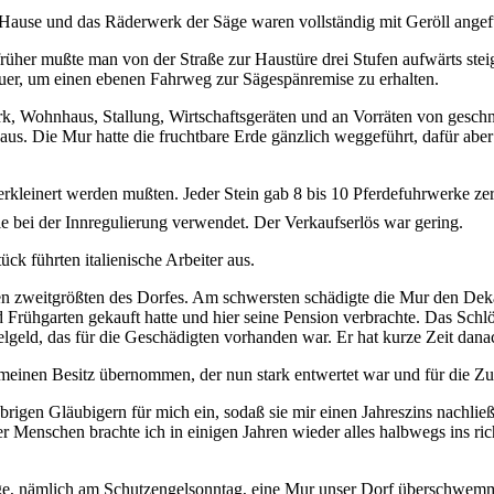
Hause und das Räderwerk der Säge waren vollständig mit Geröll angefü
 früher mußte man von der Straße zur Haustüre drei Stufen aufwärts st
auer, um einen ebenen Fahrweg zur Sägespänremise zu erhalten.
rk, Wohnhaus, Stallung, Wirtschaftsgeräten und an Vorräten von gesc
aus. Die Mur hatte die fruchtbare Erde gänzlich weggeführt, dafür ab
kleinert werden mußten. Jeder Stein gab 8 bis 10 Pferdefuhrwerke zerkl
e bei der Innregulierung verwendet. Der Verkaufserlös war gering.
k führten italienische Arbeiter aus.
 zweitgrößten des Dorfes. Am schwersten schädigte die Mur den Dekan
Frühgarten gekauft hatte und hier seine Pension verbrachte. Das Schlö
lgeld, das für die Geschädigten vorhanden war. Er hat kurze Zeit dana
 meinen Besitz übernommen, der nun stark entwertet war und für die Zuk
 übrigen Gläubigern für mich ein, sodaß sie mir einen Jahreszins nachl
er Menschen brachte ich in einigen Jahren wieder alles halbwegs ins ric
age, nämlich am Schutzengelsonntag, eine Mur unser Dorf überschwemmt