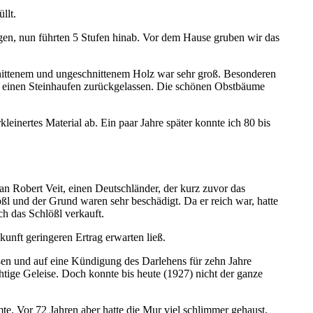
llt.
eigen, nun führten 5 Stufen hinab. Vor dem Hause gruben wir das
hnittenem und ungeschnittenem Holz war sehr groß. Besonderen
er einen Steinhaufen zurückgelassen. Die schönen Obstbäume
einertes Material ab. Ein paar Jahre später konnte ich 80 bis
 Robert Veit, einen Deutschländer, der kurz zuvor das
ßl und der Grund waren sehr beschädigt. Da er reich war, hatte
ch das Schlößl verkauft.
unft geringeren Ertrag erwarten ließ.
ießen und auf eine Kündigung des Darlehens für zehn Jahre
htige Geleise. Doch konnte bis heute (1927) nicht der ganze
e. Vor 72 Jahren aber hatte die Mur viel schlimmer gehaust,