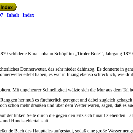
07
Inhalt
Index
1879 schilderte Kurat Johann Schöpf im ,,Tiroler Bote``, Jahrgang 187
terliches Donnerwetter, das sehr nieder dahinzog. Es donnerte in ganz
onnerwetter erlebt haben; es war in Inzing ebenso schrecklich, wie drüben
tern. Mit ungeheurer Schnelligkeit wälzte sich die Mur aus dem Tal h
anggen her muß es fürchterlich geregnet und dabei zugleich gehagelt
ie doch schon mehr draußen und über dem Wetter waren, sagen, daß es a
f der linken Seite durch die gegen den Filz sich hinauf ziehenden Täl
- und Hundskehlertal statt.
ließende Bach des Haupttales aufgestaut, sodaß eine große Wasserme