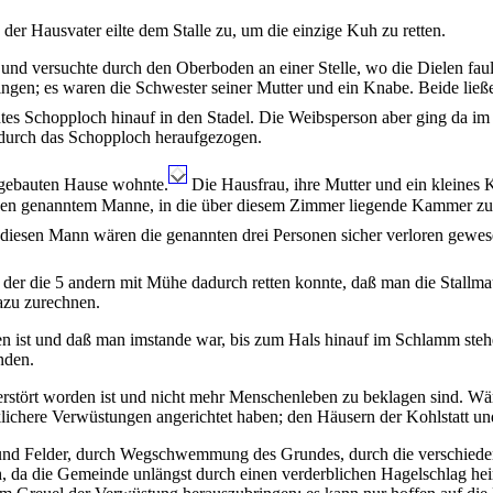
er Hausvater eilte dem Stalle zu, um die einzige Kuh zu retten.
 und versuchte durch den Oberboden an einer Stelle, wo die Dielen fa
gen; es waren die Schwester seiner Mutter und ein Knabe. Beide ließe
ntes Schopploch hinauf in den Stadel. Die Weibsperson aber ging da im 
m durch das Schopploch heraufgezogen.
angebauten Hause wohnte.
Die Hausfrau, ihre Mutter und ein kleines 
ben genanntem Manne, in die über diesem Zimmer liegende Kammer zu 
 diesen Mann wären die genannten drei Personen sicher verloren gewes
, der die 5 andern mit Mühe dadurch retten konnte, daß man die Stallm
dazu zurechnen.
en ist und daß man imstande war, bis zum Hals hinauf im Schlamm st
nden.
tört worden ist und nicht mehr Menschenleben zu beklagen sind. Wäre 
lichere Verwüstungen angerichtet haben; den Häusern der Kohlstatt u
und Felder, durch Wegschwemmung des Grundes, durch die verschiedena
h, da die Gemeinde unlängst durch einen verderblichen Hagelschlag heim