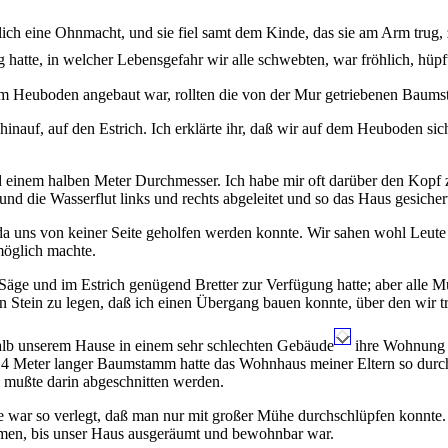
ch eine Ohnmacht, und sie fiel samt dem Kinde, das sie am Arm trug, z
hatte, in welcher Lebensgefahr wir alle schwebten, war fröhlich, hüpf
em Heuboden angebaut war, rollten die von der Mur getriebenen Baum
 hinauf, auf den Estrich. Ich erklärte ihr, daß wir auf dem Heuboden si
nd einem halben Meter Durchmesser. Ich habe mir oft darüber den Kopf 
nd die Wasserflut links und rechts abgeleitet und so das Haus gesichert,
 uns von keiner Seite geholfen werden konnte. Wir sahen wohl Leute m
möglich machte.
r Säge und im Estrich genügend Bretter zur Verfügung hatte; aber alle M
inen Stein zu legen, daß ich einen Übergang bauen konnte, über den wir 
halb unserem Hause in einem sehr schlechten Gebäude
ihre Wohnung ha
n 14 Meter langer Baumstamm hatte das Wohnhaus meiner Eltern so durc
 mußte darin abgeschnitten werden.
 war so verlegt, daß man nur mit großer Mühe durchschlüpfen konnte
hmen, bis unser Haus ausgeräumt und bewohnbar war.