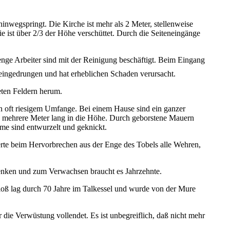
wegspringt. Die Kirche ist mehr als 2 Meter, stellenweise
 ist über 2/3 der Höhe verschüttet. Durch die Seiteneingänge
enge Arbeiter sind mit der Reinigung beschäftigt. Beim Eingang
r eingedrungen und hat erheblichen Schaden verursacht.
eten Feldern herum.
n oft riesigem Umfange. Bei einem Hause sind ein ganzer
nd mehrere Meter lang in die Höhe. Durch geborstene Mauern
me sind entwurzelt und geknickt.
merte beim Hervorbrechen aus der Enge des Tobels alle Wehren,
 denken und zum Verwachsen braucht es Jahrzehnte.
loß lag durch 70 Jahre im Talkessel und wurde von der Mure
e Verwüstung vollendet. Es ist unbegreiflich, daß nicht mehr