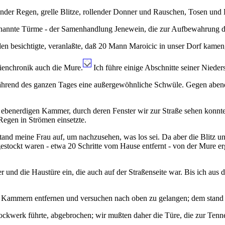
ender Regen, grelle Blitze, rollender Donner und Rauschen, Tosen und
 sogenannte Türme - der Samenhandlung Jenewein, die zur Aufbewahrung d
en besichtigte, veranlaßte, daß 20 Mann Maroicic in unser Dorf kamen
lienchronik auch die Mure.
Ich führe einige Abschnitte seiner Nieders
hrend des ganzen Tages eine außergewöhnliche Schwüle. Gegen abends
r ebenerdigen Kammer, durch deren Fenster wir zur Straße sehen konnt
 Regen in Strömen einsetzte.
stand meine Frau auf, um nachzusehen, was los sei. Da aber die Blitz un
estockt waren - etwa 20 Schritte vom Hause entfernt - von der Mure erg
 und die Haustüre ein, die auch auf der Straßenseite war. Bis ich au
en Kammern entfernen und versuchen nach oben zu gelangen; dem stand 
ockwerk führte, abgebrochen; wir mußten daher die Türe, die zur Tenne