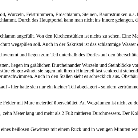
l, Wurzeln, Felstrümmern, Erdschlamm, Steinen, Baumstrünken u.ä. hin
hlammt. Durch das Hauptportal kann man nicht ins Innere gelangen, die
 Schlamm angefüllt. Von den Kirchenstühlen ist nichts zu sehen. Eine M
 Schutt wegspülen soll. Auch in der Sakristei ist das schlammige Wasse
chwemmt und liegen zum Teil unterhalb des Dorfes auf den überschütt
tten, liegen im gräßlichen Durcheinander Wurzeln und Steinblöcke vo
üre eingezwängt; sie ragen mit ihrem Hinterteil fast senkrecht stehe
erumschwimmen. Auch in den Ställen sieht es schrecklich aus. Obstbäu
uf - hier hatte sich nur ein kleiner Teil abgelagert - sondern zertrüm
alle Felder mit Mure metertief überschüttet. An Wegräumen ist nicht zu
, zehn Meter lang und mehr als 2 Fuß mittleren Durchmessers. Der Ko
nes heillosen Gewitters mit einem Ruck und in wenigen Minuten war di