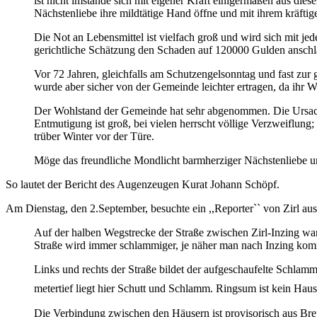
ist nicht imstande sich mit eigener Kraft einigermaßen aus die
Nächstenliebe ihre mildtätige Hand öffne und mit ihrem kräftig
Die Not an Lebensmittel ist vielfach groß und wird sich mit je
gerichtliche Schätzung den Schaden auf 120000 Gulden anschläg
Vor 72 Jahren, gleichfalls am Schutzengelsonntag und fast zur
wurde aber sicher von der Gemeinde leichter ertragen, da ihr W
Der Wohlstand der Gemeinde hat sehr abgenommen. Die Ursache
Entmutigung ist groß, bei vielen herrscht völlige Verzweiflung; 
trüber Winter vor der Türe.
Möge das freundliche Mondlicht barmherziger Nächstenliebe un
So lautet der Bericht des Augenzeugen Kurat Johann Schöpf.
Am Dienstag, den 2.September, besuchte ein ,,Reporter`` von Zirl aus 
Auf der halben Wegstrecke der Straße zwischen Zirl-Inzing w
Straße wird immer schlammiger, je näher man nach Inzing kommt
Links und rechts der Straße bildet der aufgeschaufelte Schlam
metertief liegt hier Schutt und Schlamm. Ringsum ist kein Hau
Die Verbindung zwischen den Häusern ist provisorisch aus Brett