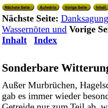
Nächste Seite:
Danksagun
Wassernöten und
Vorige Se
Inhalt
Index
Sonderbare Witterun
Außer Murbrüchen, Hagel
gab es immer wieder besond
Getreide nur zum Teil ab, w