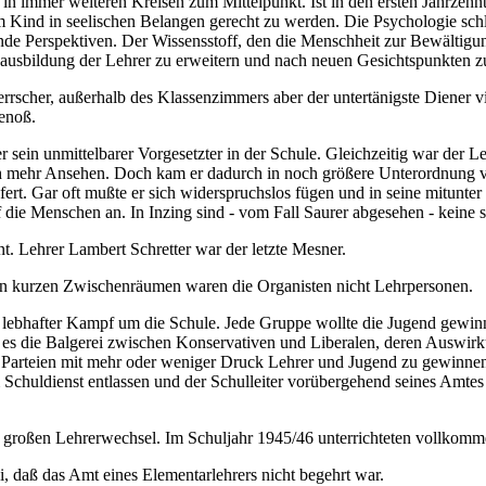
d in immer weiteren Kreisen zum Mittelpunkt. Ist in den ersten Jahrzeh
m Kind in seelischen Belangen gerecht zu werden. Die Psychologie sch
nde Perspektiven. Der Wissensstoff, den die Menschheit zur Bewältigu
usbildung der Lehrer zu erweitern und nach neuen Gesichtspunkten zu
errscher, außerhalb des Klassenzimmers aber der untertänigste Diener vi
genoß.
er sein unmittelbarer Vorgesetzter in der Schule. Gleichzeitig war der 
uch mehr Ansehen. Doch kam er dadurch in noch größere Unterordnung 
fert. Gar oft mußte er sich widerspruchslos fügen und in seine mitunt
 die Menschen an. In Inzing sind - vom Fall Saurer abgesehen - keine
. Lehrer Lambert Schretter war der letzte Mesner.
r in kurzen Zwischenräumen waren die Organisten nicht Lehrpersonen.
n lebhafter Kampf um die Schule. Jede Gruppe wollte die Jugend gewinn
ar es die Balgerei zwischen Konservativen und Liberalen, deren Auswi
 Parteien mit mehr oder weniger Druck Lehrer und Jugend zu gewinnen.
chuldienst entlassen und der Schulleiter vorübergehend seines Amtes 
 großen Lehrerwechsel. Im Schuljahr 1945/46 unterrichteten vollkomm
, daß das Amt eines Elementarlehrers nicht begehrt war.