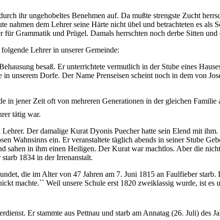
 durch ihr ungehobeltes Benehmen auf. Da mußte strengste Zucht herrs
e nahmen dem Lehrer seine Härte nicht übel und betrachteten es als Sel
er für Grammatik und Prügel. Damals herrschten noch derbe Sitten und
 - folgende Lehrer in unserer Gemeinde:
Behausung besaß. Er unterrichtete vermutlich in der Stube eines Hause
re in unserem Dorfe. Der Name Prenseisen scheint noch in dem von Jo
de in jener Zeit oft von mehreren Generationen in der gleichen Familie
rer tätig war.
 Lehrer. Der damalige Kurat Dyonis Puecher hatte sein Elend mit ihm
iösen Wahnsinns ein. Er veranstaltete täglich abends in seiner Stube Ge
und sahen in ihm einen Heiligen. Der Kurat war machtlos. Aber die ni
starb 1834 in der Irrenanstalt.
ndet, die im Alter von 47 Jahren am 7. Juni 1815 an Faulfieber starb. 
ckt machte.`` Weil unsere Schule erst 1820 zweiklassig wurde, ist es un
dienst. Er stammte aus Pettnau und starb am Annatag (26. Juli) des Ja