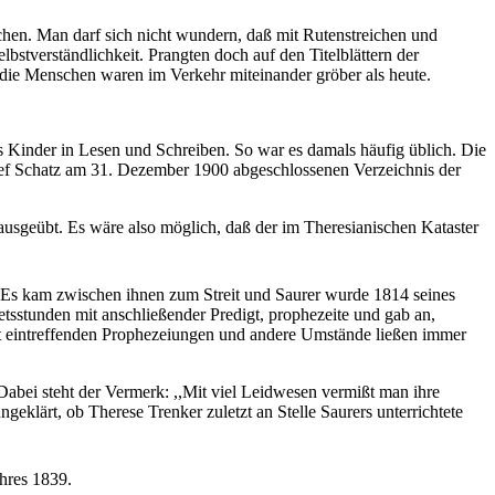
chen. Man darf sich nicht wundern, daß mit Rutenstreichen und
bstverständlichkeit. Prangten doch auf den Titelblättern der
 die Menschen waren im Verkehr miteinander gröber als heute.
s Kinder in Lesen und Schreiben. So war es damals häufig üblich. Die
sef Schatz am 31. Dezember 1900 abgeschlossenen Verzeichnis der
 ausgeübt. Es wäre also möglich, daß der im Theresianischen Kataster
. Es kam zwischen ihnen zum Streit und Saurer wurde 1814 seines
betsstunden mit anschließender Predigt, prophezeite und gab an,
cht eintreffenden Prophezeiungen und andere Umstände ließen immer
Dabei steht der Vermerk: ,,Mit viel Leidwesen vermißt man ihre
geklärt, ob Therese Trenker zuletzt an Stelle Saurers unterrichtete
hres 1839.