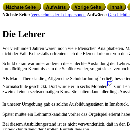
Nächste Seite:
Verzeichnis der Lehrpersonen
Aufwärts:
Geschichtli
Die Lehrer
Vor vierhundert Jahren waren noch viele Menschen Analphabeten. Ma
nicht der Fall. Keinesfalls erfreuten sich die Elementarlehrer von den
Schuld daran war unter anderem die schlechte Ausbildung der Lehrer
ihre dürftigen Kenntnisse an die Schüler weiter, so gut sie es vermoch
Als Maria Theresia die ,,Allgemeine Schuldordnung`` erließ, besserten
Normalschule geschickt. Dort wurde er in sechs Monaten
zum Lehre
zweimal einen sechsmonatigen Kurs. Sie hatten dann allerdings Aussich
In unserer Umgebung gab es solche Ausbildungsstätten in Innsbruck, 
Später mußte ein Lehramtskandidat vorher das Orgelspiel erlernt hab
Bei diesem Ausbildungsstand ist es nicht verwunderlich, daß in den B
Entwicklungsgang der Großen Einfluß gewann.