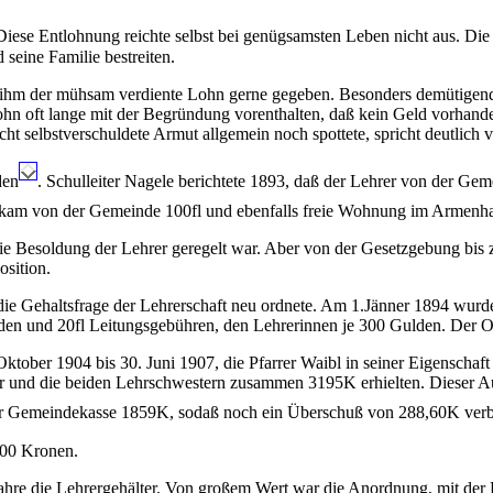
 Diese Entlohnung reichte selbst bei genügsamsten Leben nicht aus. Di
 seine Familie bestreiten.
hm der mühsam verdiente Lohn gerne gegeben. Besonders demütigend w
 oft lange mit der Begründung vorenthalten, daß kein Geld vorhanden 
ht selbstverschuldete Armut allgemein noch spottete, spricht deutlich
den
. Schulleiter Nagele berichtete 1893, daß der Lehrer von der Gem
bekam von der Gemeinde 100fl und ebenfalls freie Wohnung im Armenh
ie Besoldung der Lehrer geregelt war. Aber von der Gesetzgebung bis 
osition.
s die Gehaltsfrage der Lehrerschaft neu ordnete. Am 1.Jänner 1894 wur
en und 20fl Leitungsgebühren, den Lehrerinnen je 300 Gulden. Der Or
tober 1904 bis 30. Juni 1907, die Pfarrer Waibl in seiner Eigenschaft 
eller und die beiden Lehrschwestern zusammen 3195K erhielten. Dies
r Gemeindekasse 1859K, sodaß noch ein Überschuß von 288,60K verb
100 Kronen.
hre die Lehrergehälter. Von großem Wert war die Anordnung, mit der L