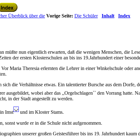
cher Überblick über die
Vorige Seite:
Die Schüler
Inhalt
Index
n müßte nun eigentlich erwarten, daß die wenigen Menschen, die Lese
 Zeiten der ersten Klosterschulen an bis ins 19.Jahrhundert einer beson
. Vor Maria Theresia erlernten die Lehrer in einer Winkelschule ode
ten.
 sich die Verhältnisse etwas. Ein talentierter Bursche aus dem Dorfe, d
r ausgebildet, wobei aber das ,,Orgelschlagen
`` den Vorrang hatte. N
t, in der Stadt angestellt zu werden.
in Imst
und im Kloster Stams.
en, sonst wurde er in die Schule nicht aufgenommen.
iographien unserer großen Geistesführer bis ins 19. Jahrhundert kaum 