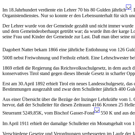
Im 18.Jahrhundert verdiente ein Lehrer 70 bis 80 Gulden jährlich
.
Organistendienstes. Nur so konnte er den Lebensunterhalt für sich und
Der Lehrer wurde von der Gemeinde gezahlt und nicht immer wurde i
und dem Gemeindeoberhaupt getrübt war; da wurde ihm der karge Lohn
seine Frau und Kinder der Gemeinde zur Last. Daß man über seine nic
Dagobert Natter bekam 1866 eine jährliche Entlohnung von 126 Gul
500fl nebst Freiwohnung und Freiholz erhielt. Eine Lehrschwester 
1869 erließ die Regierung das Reichsvolksschulgesetz, in dem auch d
konservatives Tirol stand gegen dieses liberale Gesetz in scharfer Opp
Erst am 30.April 1892 erhielt Tirol ein neues Landesschulgesetz, da
Bestimmungen ausgezahlt und zwar dem Schulleiter jährlich 400 Guld
Aus einer Übersicht über die Bezüge der Inzinger Lehrkräfte vom 1. Ok
hervor, daß der Schulleiter für diesen Zeitraum 4166 Kronen 25 H
Steueramt 5249,85K, vom Bischof Gasser-Fond
550 K und aus de
Im April 1911 erhielt der damalige Schulleiter ein Monatsgehalt von 
Verschiedene Gesetze und Verordnungen verbesserten im Laufe der Ja