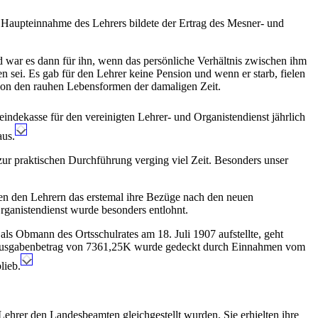
e Haupteinnahme des Lehrers bildete der Ertrag des Mesner- und
ar es dann für ihn, wenn das persönliche Verhältnis zwischen ihm
sei. Es gab für den Lehrer keine Pension und wenn er starb, fielen
 von den rauhen Lebensformen der damaligen Zeit.
eindekasse für den vereinigten Lehrer- und Organistendienst jährlich
aus.
zur praktischen Durchführung verging viel Zeit. Besonders unser
den den Lehrern das erstemal ihre Bezüge nach den neuen
ganistendienst wurde besonders entlohnt.
als Obmann des Ortsschulrates am 18. Juli 1907 aufstellte, geht
er Ausgabenbetrag von 7361,25K wurde gedeckt durch Einnahmen vom
lieb.
ehrer den Landesbeamten gleichgestellt wurden. Sie erhielten ihre