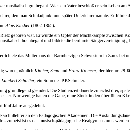
war musikalisch gut begabt. Wie sein Vater beschloß er sein Leben am 
hrer, den man Schuladjunkt und später Unterlehrer nannte. Er führte di
ihm
Alois Kircher
(1862-1865).
n Rietz geboren war. Er wurde ein Opfer der Machtkämpfe zwischen Kons
musikalisch hochbegabt und bildete die berühmte Sängervereinigung ,,D
 errichtete das Mutterhaus der Barmherzigen Schwestern in Zams bei uns
ätig waren, nämlich
Kircher
, Senn
und
Franz Kremser
, der hier am 28.J
t
Lambert Schretter
, ein Sohn des P.P.Schretter.
g grundlegend geändert. Die Studienzeit dauerte zunächst drei, späte
meister. Nur wenige hatten die Gabe, ohne Stock in den überfüllten Kla
f fünf Jahre ausgedehnt.
ksschullehrer an den Pädagogischen Akademien. Die Ausbildungsdauer 
le - zumeist ist es das musisch-pädagogische Realgymnasium - werde