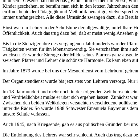
In unserer Gesellschaft findet das ,,Kind`` immer mehr Interesse, wir
Kinder geschehen, so bemüht man sich in den letzten Jahrzehnten de
eröffnet heute der Pädagogik und Methodik neuartige, vielverspreche
immer umfangreicher. Alle diese Umstände zwangen dazu, die Berufsa
Einst war ein Lehrer in der Schulstube der allgewaltige, unfehlbare H
Öffentlichkeit. Auch das trug dazu bei, daß er meist wenig Ansehen 
Bis in die Siebzigerjahre des vergangenen Jahrhunderts war der Pfarr
Tätigkeiten waren für ihn lebensnotwendig. Sie verschafften ihm a
wuchsen. Er war der Strenge oder Milde seines Pfarrers ganz ausgelie
zwischen Pfarrer und Lehrer die schönste Harmonie. Es kam eben auf
Im Jahre 1879 wurde bei uns der Mesnerdienst vom Lehrberuf getrennt
Der Organistendienst wurde bis jetzt stets von Lehrern versorgt. Nu
Im 18. Jahrhundert und mehr noch in der folgenden Zeit herrschte ei
und Verdrießlichkeit mußte er über sich ergehen lassen. Zunächst w
Zwischen den beiden Weltkriegen versuchten verschiedene politische
unter die Räder. So wurde 1938 Schwester Emanuela Bayrer aus dem S
unsere Schule verlassen.
Auch 1945, nach Kriegsende, gab es aus politischen Gründen bei uns
Die Entlohnung des Lehrers war sehr schlecht. Auch das trug dazu bei