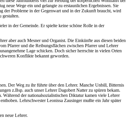
nten diese Jahrhunderts viel zur Hebung der körperlichen Wohlfahrt der
lug neue Wege ein und gelangte zu erstaunlichen Ergebnissen. Sie
ng der Probleme in der Gegenwart und in der Zukunft braucht, wird
 gestalten.
eler in der Gemeinde. Er spielte keine schöne Rolle in der
Lehrer aber auch Mesner und Organist. Die Einkünfte aus diesen beiden
vom Pfarrer und die Reibungsflächen zwischen Pfarrer und Lehrer
er unangenehme Lage schicken. Doch sicher herrschte in vielen Orten
 schweren Konflikte bekannt geworden.
en. Der Weg zu ihr führte über den Lehrer. Manche Unbill, Bitternis
rkungen z.Bsp. auch unser Lehrer Dagobert Natter zu spüren bekam.
 Während der nationalsozialistischen Diktatur kamen viele Lehrer
enthoben. Lehrschwester Leonissa Zausinger mußte ein Jahr später
en neue Lehrer.