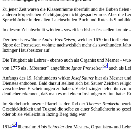
Zu jener Zeit waren die Klassenräume überfüllt und die Buben fielen
anderen körperlichen Züchtigungen nicht gespart wurde. Aber die Leut
Sprachbücher in den alten Lateinschulen Buch und Rute als Sinnbild
In diesem Zeitabschnitt wirkten - soweit ich bisher feststellen konnte
Der bereits erwähnte
Andrä Prenßeisen
, welcher 1630 im Dorfe eine 
Sippe der Prenseisen wohnte nachweislich mehr als zweihundert Jah
Inzinger Hausbesitzer auf.
Die Tätigkeit als Lehrer - ebenso auch als Organist und Mesner - wur
von 1775 als ,,Mössmer`` angeführte
Ignas Prenseisen
auch als Leh
Anfangs des 19. Jahrhunderts wirkte
Josef Saurer
hier als Mesner und
Dienstes enthoben. Bald darauf stellten sich bei Saurer Zeichen relig
verschiedene Erscheinungen zu haben. Viele Inzinger liefen ihm zu 
deutlicher erkennen, daß man es mit einem Irrsinnigen zu tun hatte. Er 
Im Sterbebuch unserer Pfarrei ist der Tod der
Therese Trenkerin
beurku
Geschicklichkeit und Tugend die selbe zu einer Schullehrerin so geschi
oder ob sie vielleicht in Inzing-Berg tätig war.
1814
übernahm
Alois Schretter
den Mesner-, Organisten- und Lehrer