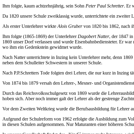
Ihm folgte, kaum achtzehnjährig, sein Sohn
Peter Paul Schretter
. Er 
Da 1820 unsere Schule zweiklassig wurde, unterrichtete ein zweiter Le
Als erster Unterlehrer wirkte
Alois Gruber
von 1820 bis 1862, nach 
Ihm folgte (1865-1869) der Unterlehrer
Dagobert Natter
, der 1847 i
1869 unser Dorf verlassen und wurde Eisenbahnbediensteter. Er war 
wo ihm ein Gedenkstein gewidmet wurde.
Nach Natter unterrichtete in Inzing kein Unterlehrer mehr, denn 1869
neben dem Schulleiter Schwestern in unserer Schule.
Nach P.P.Schretters Tode folgten drei Lehrer, die nur kurz in Inzing t
Von 1874 bis 1879 versah den Lehrer-, Mesner- und Organistendiens
Durch das Reichsvolksschulgesetz von 1869 wurde die Lehrerausbildun
hoben sich. Aber noch immer galt der Lehrer als der gestrenge Zucht
Vor dem Zweiten Weltkrieg wurde die Berufsausbildung für Lehrer au
Aufgrund der Schulreform von 1962 erfolgte die Ausbildung zum Vol
in diesen Schulen aufgenommen. Nur Maturanten einer höheren Schu