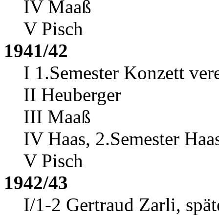
IV Maaß
V Pisch
1941/42
I 1.Semester Konzett ver
II Heuberger
III Maaß
IV Haas, 2.Semester Haa
V Pisch
1942/43
I/1-2 Gertraud Zarli
, spä