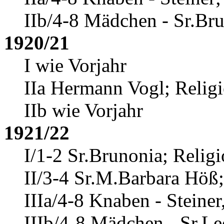
IIb/4-8 Mädchen - Sr.Bru
1920/21
I wie Vorjahr
IIa Hermann Vogl
; Relig
IIb wie Vorjahr
1921/22
I/1-2 Sr.Brunonia; Religi
II/3-4 Sr.M.Barbara Höß
IIIa/4-8 Knaben - Steiner
IIIb/4-8 Mädchen - Sr.Leo