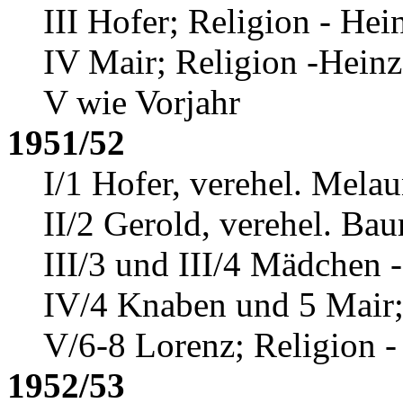
III Hofer; Religion - Hei
IV Mair; Religion -Heinz
V wie Vorjahr
1951/52
I/1 Hofer
, verehel. Melau
II/2 Gerold, verehel. Ba
III/3 und III/4 Mädchen 
IV/4 Knaben und 5 Mair;
V/6-8 Lorenz; Religion -
1952/53