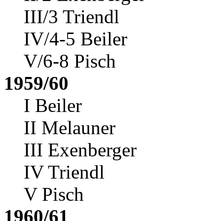
III/3 Triendl
IV/4-5 Beiler
V/6-8 Pisch
1959/60
I Beiler
II Melauner
III Exenberger
IV Triendl
V Pisch
1960/61