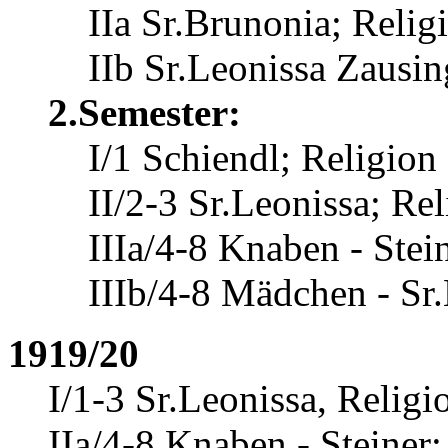
IIa Sr.Brunonia; Relig
IIb Sr.Leonissa Zausin
2.Semester:
I/1 Schiendl; Religion
II/2-3 Sr.Leonissa; Re
IIIa/4-8 Knaben - Stei
IIIb/4-8 Mädchen - Sr.
1919/20
I/1-3 Sr.Leonissa, Religi
IIa/4-8 Knaben - Steiner;