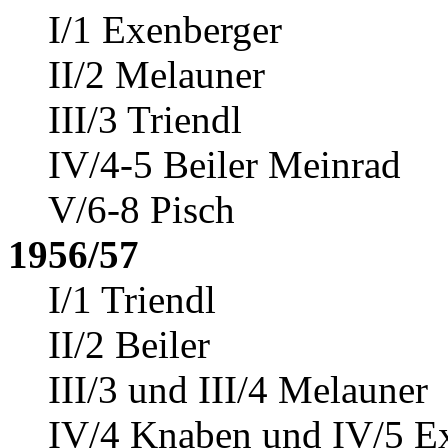
I/1 Exenberger
II/2 Melauner
III/3 Triendl
IV/4-5 Beiler
Meinrad
V/6-8 Pisch
1956/57
I/1 Triendl
II/2 Beiler
III/3 und III/4 Melauner
IV/4 Knaben und IV/5 E